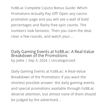
hz88.ac Complete Casino Bonus Guide: Which
Promotions Actually Pay Off? Open any casino
promotion page and you will see a wall of bold
percentages and flashy free-spin counts. The
numbers look fantastic. Then you claim the deal,
clear a few rounds, and watch your...
Daily Gaming Events at hz88.ac: A Real-Value
Breakdown of the Promotions
by
jodie
|
Sep 3, 2024
|
Uncategorized
Daily Gaming Events at hz88.ac: A Real-Value
Breakdown of the Promotions If you want the
shortest possible answer: the daily gaming events
and special promotions available through hz88.ac
deserve attention, but almost none of them should
be judged by the advertised...