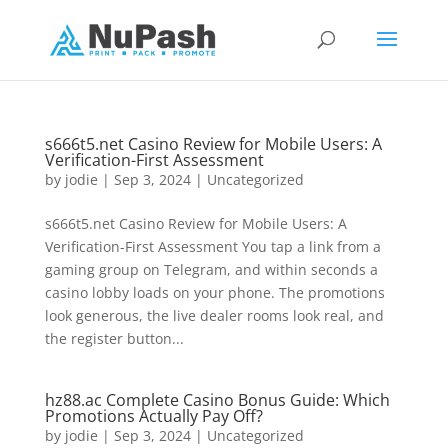
s666t5.net Casino Review for Mobile Users: A
Verification-First Assessment
by
jodie
|
Sep 3, 2024
|
Uncategorized
s666t5.net Casino Review for Mobile Users: A
Verification-First Assessment You tap a link from a
gaming group on Telegram, and within seconds a
casino lobby loads on your phone. The promotions
look generous, the live dealer rooms look real, and
the register button...
hz88.ac Complete Casino Bonus Guide: Which
Promotions Actually Pay Off?
by
jodie
|
Sep 3, 2024
|
Uncategorized